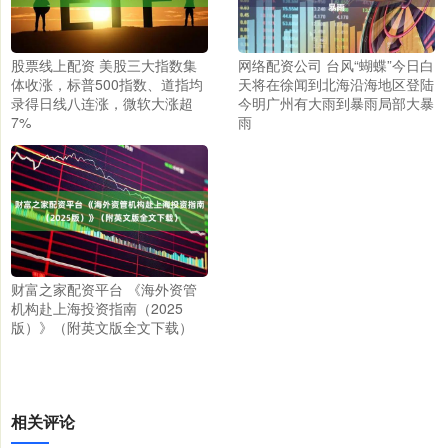
股票线上配资 美股三大指数集
网络配资公司 台风“蝴蝶”今日白
体收涨，标普500指数、道指均
天将在徐闻到北海沿海地区登陆
录得日线八连涨，微软大涨超
今明广州有大雨到暴雨局部大暴
7%
雨
财富之家配资平台 《海外资管
机构赴上海投资指南（2025
版）》（附英文版全文下载）
相关评论