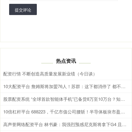
提交评论
热点资讯
配资行情 不断创造高质量发展新业绩（今日谈）
10大配资平台 詹姆斯将加盟76人！苏群：这下都消停了 都不用手滑了
股票配资系统 “全球首款智能体手机”已备货8万至10万台？知情人士：仅展示非开售 无备货数万台之说
10倍杠杆平台 688223，千亿市值公司腰斩！半导体板块市盈率突破210倍，18股晋升十倍股（附名单）
高声誉网络配资平台 林书豪：我强烈预感尼克斯将拿下G4 且不会拖到最后一刻才决胜负